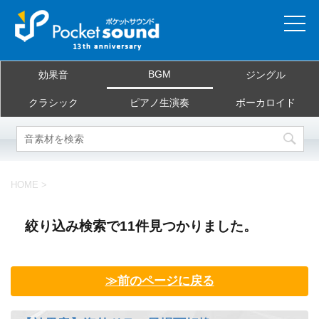
ホーム
BGM
効果音
ジングル
当サイトについて
クラシック
ピアノ生演奏
ボーカロイド
ご利用規約
素材を探す
HOME
>
よくある質問
絞り込み検索で11件見つかりました。
お問合せ
≫前のページに戻る