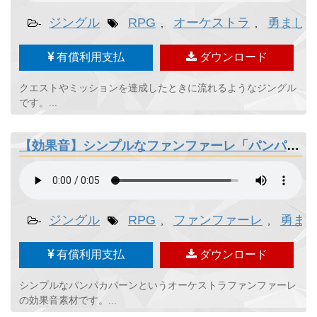
ジングル
RPG
オーケストラ
勇まし
-
,
,
有償利用支払
ダウンロード
クエストやミッションを達成したときに流れるようなジングル
です。...
【効果音】シンプルなファンファーレ「パンパカパーン」
ジングル
RPG
ファンファーレ
勇ま
-
,
,
有償利用支払
ダウンロード
シンプルなパンパカパーンというオーケストラファンファーレ
の効果音素材です。...