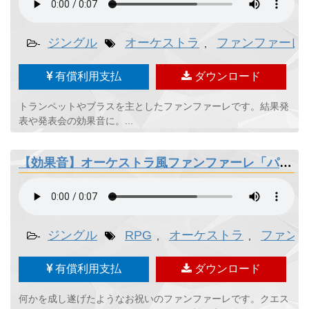
ジングル
オーケストラ
ファンファーレ
-
,
有償利用支払
ダウンロード
トランペットやブラスを主としたファンファーレです。結果発
表や発表会の効果音に。...
【効果音】オーケストラ風ファンファーレ「パッパパーン」
ジングル
RPG
オーケストラ
ファン
-
,
,
有償利用支払
ダウンロード
何かを成し遂げたようなお祝いのファンファーレです。クエス