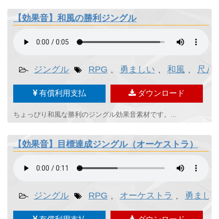
【効果音】和風の勝利ジングル
ジングル
RPG
勇ましい
和風
尺八
-
,
,
,
有償利用支払
ダウンロード
ちょっぴり和風な勝利のジングル効果音素材です。...
【効果音】目標達成ジングル（オーケストラ）
ジングル
RPG
オーケストラ
勇まし
-
,
,