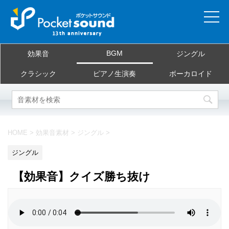
ホーム
BGM
効果音
ジングル
当サイトについて
クラシック
ピアノ生演奏
ボーカロイド
ご利用規約
素材を探す
HOME
>
効果音素材
>
ジングル
>
よくある質問
ジングル
お問合せ
【効果音】クイズ勝ち抜け