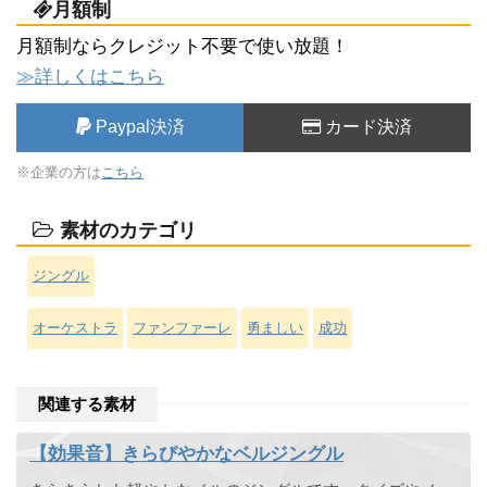
月額制
月額制ならクレジット不要で使い放題！
≫詳しくはこちら
Paypal決済
カード決済
※企業の方は
こちら
素材のカテゴリ
ジングル
オーケストラ
ファンファーレ
勇ましい
成功
関連する素材
【効果音】きらびやかなベルジングル