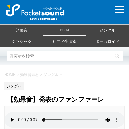
ホーム
BGM
効果音
ジングル
当サイトについて
クラシック
ピアノ生演奏
ボーカロイド
ご利用規約
素材を探す
HOME
>
効果音素材
>
ジングル
>
よくある質問
ジングル
お問合せ
【効果音】発表のファンファーレ