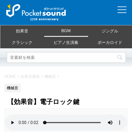
ホーム
BGM
効果音
ジングル
当サイトについて
クラシック
ピアノ生演奏
ボーカロイド
ご利用規約
素材を探す
HOME
>
効果音素材
>
機械音
>
よくある質問
機械音
お問合せ
【効果音】電子ロック鍵