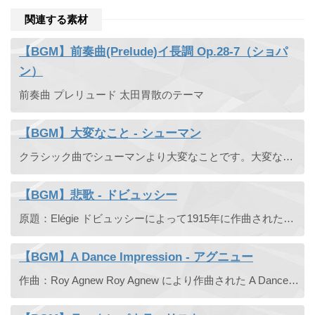
関連する素材
【BGM】前奏曲(Prelude)イ長調 Op.28-7（ショパ
ン）
前奏曲 プレリュード 太田胃散のテーマ
【BGM】大変なこと - シューマン
クラシック曲でシューマンより大変なことです。大変な事が起こったようですが、明るくて勇ましい曲です。Wichtige Begebenheit
【BGM】悲歌 - ドビュッシー
原題：Elégie ドビュッシーによって1915年に作曲されたピアノ曲。低音でゆっくりな展開でどこか悲しさをにじませる曲。
【BGM】A Dance Impression - アグニュー
作曲：Roy Agnew Roy Agnew により作曲された A Dance Impression。ジャズの要素が散りばめられたお洒落な1曲。