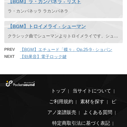
【BGM】ラ・カンパネラ - リスト
ラ・カンパネッラ ラカンパネラ
【BGM】トロイメライ - シューマン
クラシック曲でシューマンよりトロイメライです。シューマンの曲の中でも有名な部類だと思います。睡眠中に夢を見ているようなゆったりゆらりとした優しい曲です。。Traumerei
PREV
【BGM】エチュード「蝶々」Op.25-9 - ショパン
NEXT
【効果音】電子ロック鍵
トップ
当サイトについて
ご利用規約
素材を探す
ピ
アノ楽譜販売
よくある質問
特定商取引法に基づく表記