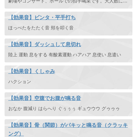
劇場やコンサート、ホールでの拍手喝采です。大人数により拍手。ハンドクラップ。一人で拍手する音もあります。
【効果音】ビンタ・平手打ち
ほっぺたをたたく音 頬を叩く音
【効果音】ダッシュして息切れ
陸上 運動 息をする 有酸素運動 ハアハア 息使い 息遣い
【効果音】くしゃみ
ハクション
【効果音】空腹でお腹が鳴る音
おなか 腹減り はらへり ぐぅぅぅ ギュウウウ グゥゥゥ
【効果音】骨（関節）がパキッと鳴る音（クラッキ
ング）