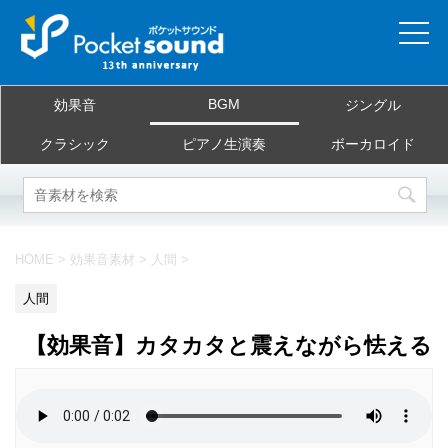
ホーム
BGM
効果音
ジングル
当サイトについて
クラシック
ピアノ生演奏
ボーカロイド
ご利用規約
素材を探す
HOME
>
効果音素材
>
人間
>
よくある質問
人間
お問合せ
【効果音】カタカタと震えながら怯える