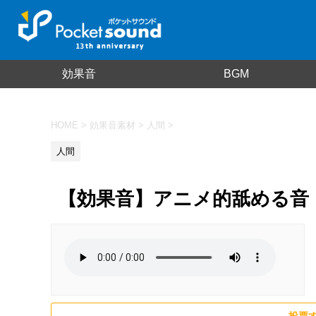
効果音
BGM
HOME
>
効果音素材
>
人間
>
人間
【効果音】アニメ的舐める音