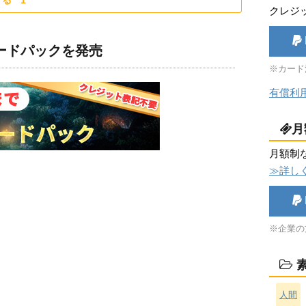
する
1
クレジ
ロードパックを発売
※カード
有償利
月
月額制
≫詳し
※企業の
素
人間