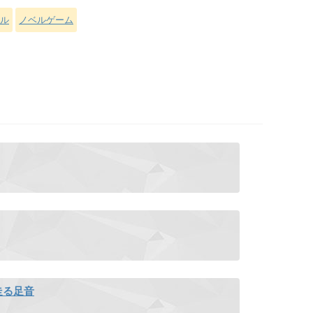
ル
ノベルゲーム
走る足音