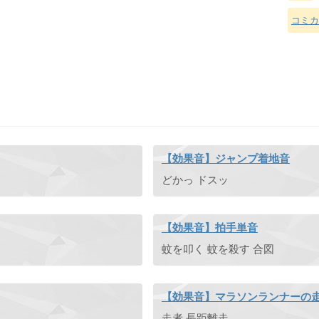
コミカ
【効果音】ジャンプ着地音
どかっ ドスッ
【効果音】拍手単音
蚊を叩く 蚊を殺す 合図
【効果音】マラソンランナーの
走者 長距離走