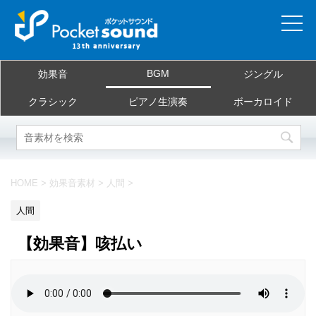
ホーム
BGM
効果音
ジングル
当サイトについて
クラシック
ピアノ生演奏
ボーカロイド
ご利用規約
素材を探す
HOME
>
効果音素材
>
人間
>
よくある質問
人間
お問合せ
【効果音】咳払い