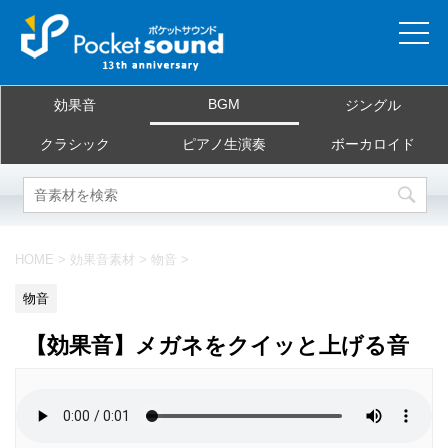
ホーム
BGM
効果音
ジングル
当サイトについて
クラシック
ピアノ生演奏
ボーカロイド
ご利用規約
素材を探す
HOME
>
効果音素材
>
物音
>
よくある質問
物音
お問合せ
【効果音】メガネをクイッと上げる音