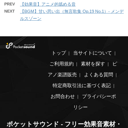
PREV
【効果音】アニメ的舐める音
NEXT
【BGM】甘い思い出（無言歌集 Op.19 No.1）- メンデ
ルスゾーン
トップ
当サイトについて
ご利用規約
素材を探す
ピ
アノ楽譜販売
よくある質問
特定商取引法に基づく表記
お問合わせ
プライバシーポ
リシー
ポケットサウンド - フリー効果音素材・