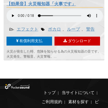
【効果音】火災報知器「火事です」
エフェクト
ボカロ
ループ
警告
-
,
,
有償利用支払
ダウンロード
火災が発生した時、危険を知らせる為の火災報知器の音です。
火災発生。警報音。火災警報。...
トップ
当サイトについて
ご利用規約
素材を探す
ピ