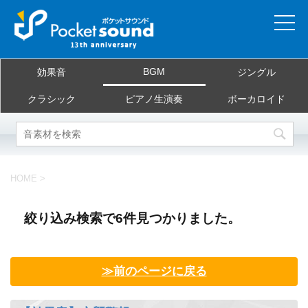
ホーム
BGM
効果音
ジングル
当サイトについて
クラシック
ピアノ生演奏
ボーカロイド
ご利用規約
素材を探す
HOME
>
よくある質問
絞り込み検索で6件見つかりました。
お問合せ
≫前のページに戻る