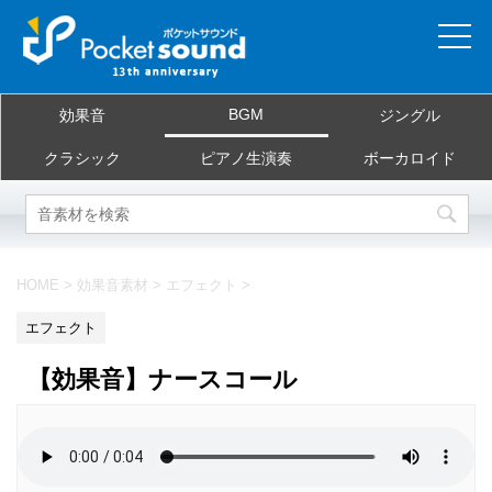
ホーム
BGM
効果音
ジングル
当サイトについて
クラシック
ピアノ生演奏
ボーカロイド
ご利用規約
素材を探す
HOME
>
効果音素材
>
エフェクト
>
よくある質問
エフェクト
お問合せ
【効果音】ナースコール