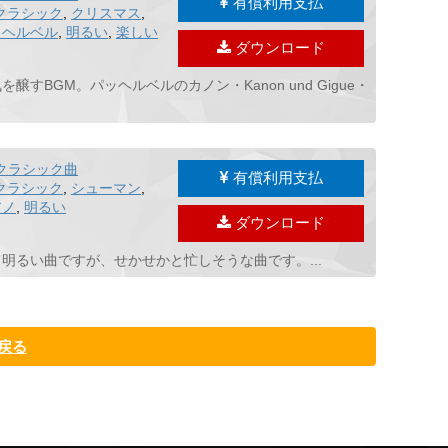
有償利用支払
クラシック
,
クリスマス
,
ッヘルベル
,
明るい
,
楽しい
ダウンロード
GM。パッヘルベルのカノン・Kanon und Gigue・
クラシック曲
有償利用支払
クラシック
,
シューマン
,
アノ
,
明るい
ダウンロード
るい曲ですが、せかせかと忙しそうな曲です。...
戻る