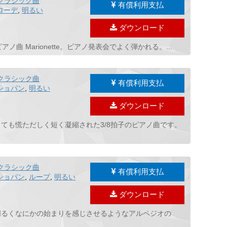
クラシック曲
有償利用支払
ローデ
,
明るい
ダウンロード
ノ曲 Marionette。ピアノ発表会でよく弾かれる。...
クラシック曲
有償利用支払
ショパン
,
明るい
ダウンロード
とても慌ただしく短く凝縮された3/8拍子のピアノ曲です。
クラシック曲
有償利用支払
ショパン
,
ループ
,
明るい
ダウンロード
。明るくなにかの始まりを感じさせるようなアルペジオの