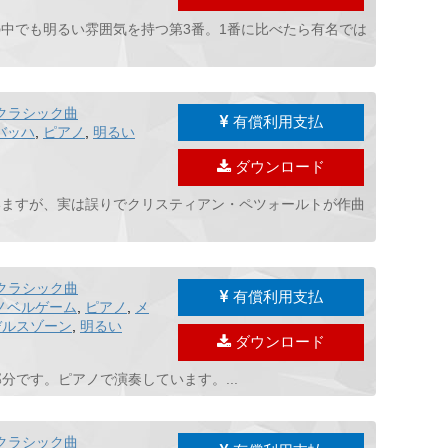
ジムノペディの中でも明るい雰囲気を持つ第3番。1番に比べたら有名では
クラシック曲
有償利用支払
バッハ
,
ピアノ
,
明るい
ダウンロード
知られていますが、実は誤りでクリスティアン・ペツォールトが作曲
クラシック曲
有償利用支払
ノベルゲーム
,
ピアノ
,
メ
デルスゾーン
,
明るい
ダウンロード
です。ピアノで演奏しています。...
クラシック曲