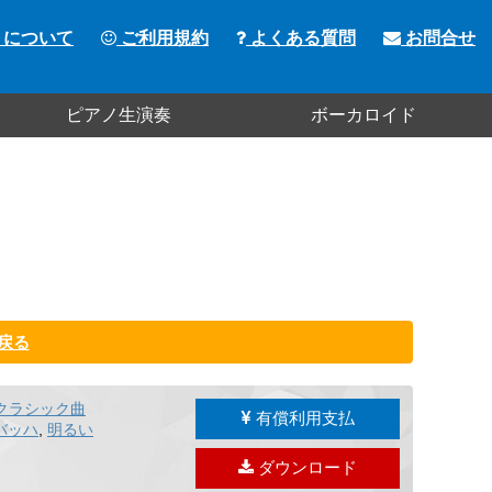
トについて
ご利用規約
よくある質問
お問合せ
ピアノ生演奏
ボーカロイド
戻る
クラシック曲
有償利用支払
バッハ
,
明るい
ダウンロード