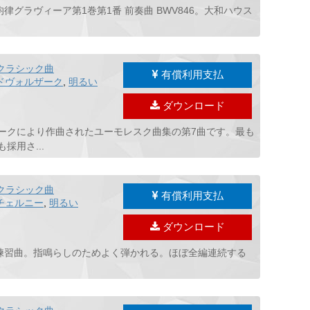
グラヴィーア第1巻第1番 前奏曲 BWV846。大和ハウス
クラシック曲
有償利用支払
ドヴォルザーク
,
明るい
ダウンロード
ザークにより作曲されたユーモレスク曲集の第7曲です。最も
用さ...
クラシック曲
有償利用支払
チェルニー
,
明るい
ダウンロード
練習曲。指鳴らしのためよく弾かれる。ほぼ全編連続する