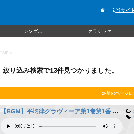
当サイ
ジングル
クラシック
OME
>
絞り込み検索で13件見つかりました。
≫前のページに
【BGM】平均律グラヴィーア第1巻第1番 前奏曲 - バッハ
-