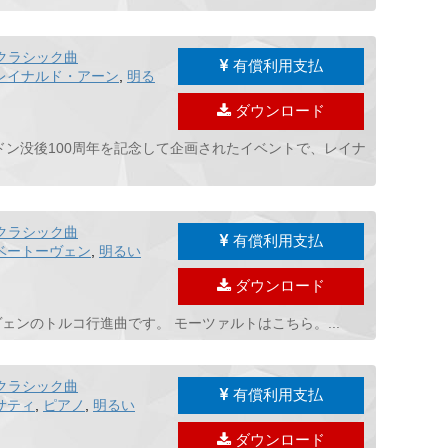
クラシック曲
有償利用支払
レイナルド・アーン
,
明る
ダウンロード
ydn ハイドン没後100周年を記念して企画されたイベントで、レイナ
クラシック曲
有償利用支払
ベートーヴェン
,
明るい
ダウンロード
ンのトルコ行進曲です。 モーツァルトはこちら。...
クラシック曲
有償利用支払
サティ
,
ピアノ
,
明るい
ダウンロード