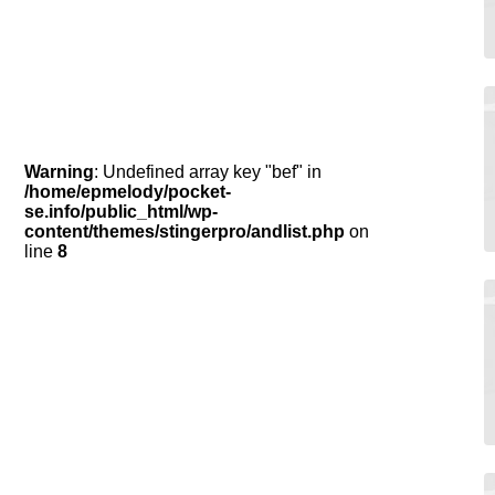
Warning
: Undefined array key "bef" in
/home/epmelody/pocket-
se.info/public_html/wp-
content/themes/stingerpro/andlist.php
on
line
8