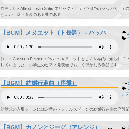
作曲：Érik Alfred Leslie Satie エリック・サティの3つの
ないが、落ち着きのある曲である。 ...
【BGM】メヌエット（ト長調） - バッハ
-
作曲：Christian Petzold バッハのメヌエットとして世界的に
していました。小学生のピアノ発表会でもよく弾かれる作品です...
【BGM】結婚行進曲（序盤）
-
ン
結婚式の入場シーンには定番のメンデルスゾーンの結婚行進曲の序盤部分
【BGM】カノンとジーグ（アレンジ） – パッヘルベル
-