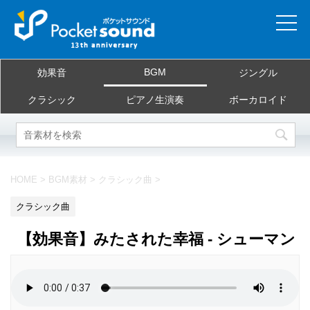
ホーム
BGM
効果音
ジングル
当サイトについて
クラシック
ピアノ生演奏
ボーカロイド
ご利用規約
素材を探す
HOME
>
BGM素材
>
クラシック曲
>
よくある質問
クラシック曲
お問合せ
【効果音】みたされた幸福 - シューマン