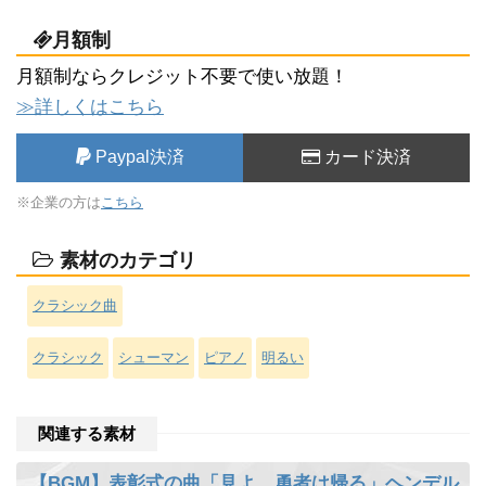
月額制
月額制ならクレジット不要で使い放題！
≫詳しくはこちら
Paypal決済
カード決済
※企業の方は
こちら
素材のカテゴリ
クラシック曲
クラシック
シューマン
ピアノ
明るい
関連する素材
【BGM】表彰式の曲「見よ、勇者は帰る」ヘンデル