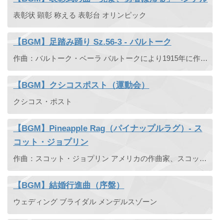
表彰状 顕彰 称える 表彰台 オリンピック
【BGM】足踏み踊り Sz.56-3 - バルトーク
作曲：バルトーク・ベーラ バルトークにより1915年に作曲されたルーマニア民俗舞曲の第3曲「足踏み踊り」。
【BGM】クシコスポスト（運動会）
クシコス・ポスト
【BGM】Pineapple Rag（パイナップルラグ）- ス
コット・ジョプリン
作曲：スコット・ジョプリン アメリカの作曲家、スコット・ジョプリンによって1908年に作曲された愉快なピアノ曲（ラグタイム）です。映画やCMなどでも使われており有名な一曲。
【BGM】結婚行進曲（序盤）
ウェディング ブライダル メンデルスゾーン