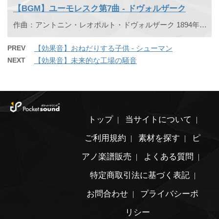
【BGM】ユーモレスク第7曲 - ドヴォルザーク
作曲：アントニン・レオポルト・ドヴォルザーク 1894年にドヴォルザークにより作曲されたユーモレスク曲集の第7曲です。最も有名であり、テレビ、ゲーム、ヤマザキのダブルソフトのCM曲としても採用された。
PREV
【効果音】おねだりする子供 - シューマン
NEXT
【効果音】未来的な工場の騒音
トップ
当サイトについて
ご利用規約
素材を探す
ピ
アノ楽譜販売
よくある質問
特定商取引法に基づく表記
お問合わせ
プライバシーポ
リシー