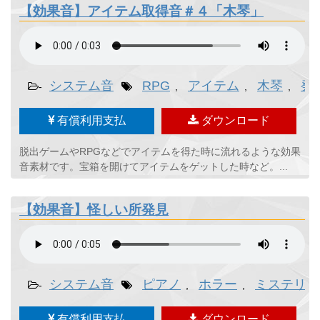
【効果音】アイテム取得音＃４「木琴」
システム音
RPG
アイテム
木琴
発
-
,
,
,
有償利用支払
ダウンロード
脱出ゲームやRPGなどでアイテムを得た時に流れるような効果
音素材です。宝箱を開けてアイテムをゲットした時など。...
【効果音】怪しい所発見
システム音
ピアノ
ホラー
ミステリー
-
,
,
有償利用支払
ダウンロード