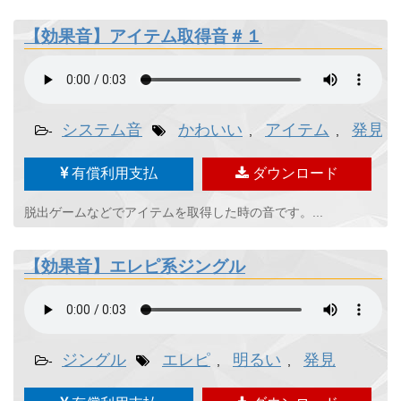
【効果音】アイテム取得音＃１
システム音
かわいい
アイテム
発見
-
,
,
,
有償利用支払
ダウンロード
脱出ゲームなどでアイテムを取得した時の音です。...
【効果音】エレピ系ジングル
ジングル
エレピ
明るい
発見
-
,
,