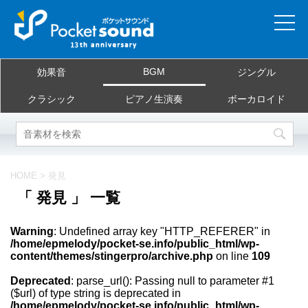
ホーム
BGM
効果音
ジングル
当サイトについて
クラシック
ピアノ生演奏
ボーカロイド
ご利用規約
素材を探す
HOME
>
発見
「 発見 」 一覧
よくある質問
Warning
: Undefined array key "HTTP_REFERER" in
お問合せ
/home/epmelody/pocket-se.info/public_html/wp-
content/themes/stingerpro/archive.php
on line
109
Deprecated
: parse_url(): Passing null to parameter #1
($url) of type string is deprecated in
/home/epmelody/pocket-se.info/public_html/wp-