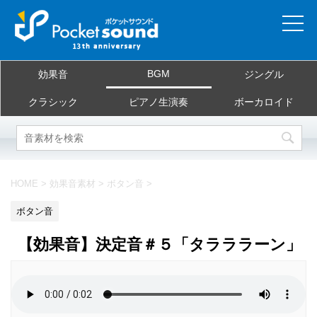
ホーム
BGM
効果音
ジングル
当サイトについて
クラシック
ピアノ生演奏
ボーカロイド
ご利用規約
素材を探す
HOME
>
効果音素材
>
ボタン音
>
よくある質問
ボタン音
お問合せ
【効果音】決定音＃５「タラララーン」