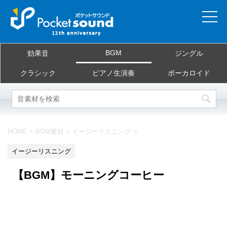
ホーム
BGM
効果音
ジングル
当サイトについて
クラシック
ピアノ生演奏
ボーカロイド
ご利用規約
素材を探す
HOME
>
BGM素材
>
イージーリスニング
>
よくある質問
イージーリスニング
お問合せ
【BGM】モーニングコーヒー