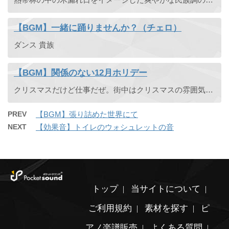
【BGM】一緒に踊りませんか？（チェロ）
ダンス 貴族
【BGM】関係のない12月ホリデー
クリスマスだけど仕事だぜ。街中はクリスマスの雰囲気を醸し、楽しむ人々はたくさんいる。しかし年末の予定も何もない。関係のない12月ホリデー。
PREV
【BGM】張り詰めた世界にて
NEXT
【効果音】トイレのウォシュレットの音
トップ
当サイトについて
ご利用規約
素材を探す
ピ
アノ楽譜販売
よくある質問