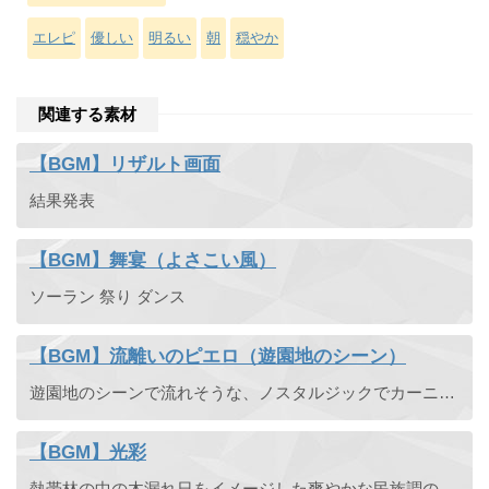
エレピ
優しい
明るい
朝
穏やか
関連する素材
【BGM】リザルト画面
結果発表
【BGM】舞宴（よさこい風）
ソーラン 祭り ダンス
【BGM】流離いのピエロ（遊園地のシーン）
遊園地のシーンで流れそうな、ノスタルジックでカーニバルな雰囲気を醸すBGM素材です。メロディーはアコーディオンとSAXの掛け合いになっています。
【BGM】光彩
熱帯林の中の木漏れ日をイメージした爽やかな民族調の曲です。アコースティックギターの伴奏とパンフルートのメロディが特長です。最近までパンフルートがフルートの一種だと思っていましたが、フルートとは似ても似 ...