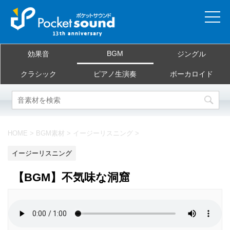
ホーム
BGM
効果音
ジングル
当サイトについて
クラシック
ピアノ生演奏
ボーカロイド
ご利用規約
素材を探す
HOME
>
BGM素材
>
イージーリスニング
>
よくある質問
イージーリスニング
お問合せ
【BGM】不気味な洞窟