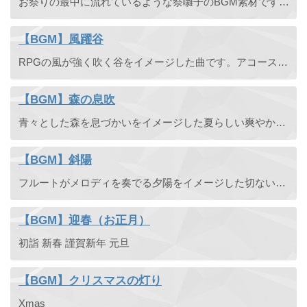
お祭りの最中に流れているような祭囃子のBGM素材です。日本舞踊、日本古来のお祭り、夏祭り、獅子舞など。ノベルゲームや RPG での祭りのシーンなどにも使えます。ループOK。
【BGM】風躍谷
RPGの風が強く吹く谷をイメージした曲です。アコースティックな変拍子曲で民族風な楽曲となっています。スチールギターの伴奏の上にフルートでメロディを奏でる情熱的な印象があります。
【BGM】森の息吹
青々とした森を息づかいをイメージした夏らしい爽やかな曲です。
【BGM】斜陽
フルートがメロディを奏でる夕陽をイメージした切ない曲です。RPGの街の音楽としても使えそうです。ループして使えます。
【BGM】迎春（お正月）
初詣 新春 謹賀新年 元旦
【BGM】クリスマスの灯り
Xmas