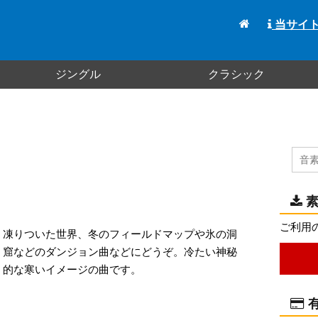
当サイ
ジングル
クラシック
素
ご利用
凍りついた世界、冬のフィールドマップや氷の洞
窟などのダンジョン曲などにどうぞ。冷たい神秘
的な寒いイメージの曲です。
有