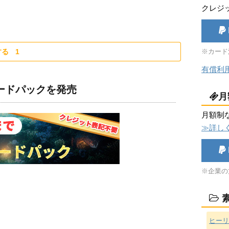
クレジ
する
1
※カード
有償利
ロードパックを発売
月
月額制
≫詳し
※企業の
素
ヒーリ