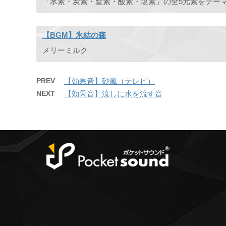
【BGM】氷結の森
メリーミルク
PREV
【効果音】砂嵐（テレビ）
NEXT
【効果音】流しに水を流す音