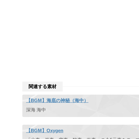
関連する素材
【BGM】海底の神秘（海中）
深海 海中
【BGM】Oxygen