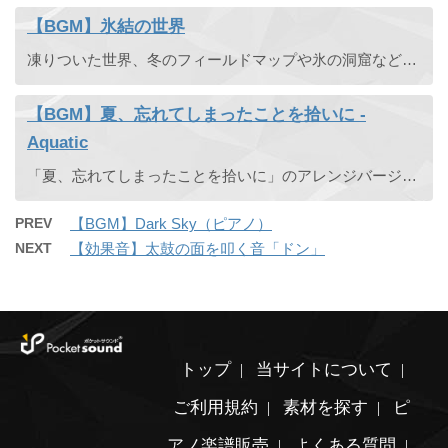
【BGM】氷結の世界
凍りついた世界、冬のフィールドマップや氷の洞窟などのダンジョン曲などにどうぞ。冷たい神秘的な寒いイメージの曲です。
【BGM】夏、忘れてしまったことを拾いに -
Aquatic
「夏、忘れてしまったことを拾いに」のアレンジバージョンです。
PREV
【BGM】Dark Sky（ピアノ）
NEXT
【効果音】太鼓の面を叩く音「ドン」
トップ
当サイトについて
ご利用規約
素材を探す
ピ
アノ楽譜販売
よくある質問