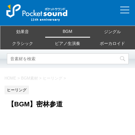
ホーム
BGM
効果音
ジングル
当サイトについて
クラシック
ピアノ生演奏
ボーカロイド
ご利用規約
素材を探す
HOME
>
BGM素材
>
ヒーリング
>
よくある質問
ヒーリング
お問合せ
【BGM】密林参道