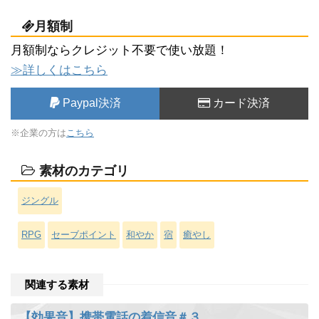
月額制
月額制ならクレジット不要で使い放題！
≫詳しくはこちら
Paypal決済
カード決済
※企業の方は
こちら
素材のカテゴリ
ジングル
RPG
セーブポイント
和やか
宿
癒やし
関連する素材
【効果音】携帯電話の着信音＃３