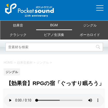
ホーム
BGM
効果音
ジングル
当サイトについて
クラシック
ピアノ生演奏
ボーカロイド
ご利用規約
素材を探す
HOME
>
効果音素材
>
ジングル
>
よくある質問
ジングル
お問合せ
【効果音】RPGの宿「ぐっすり眠ろう」