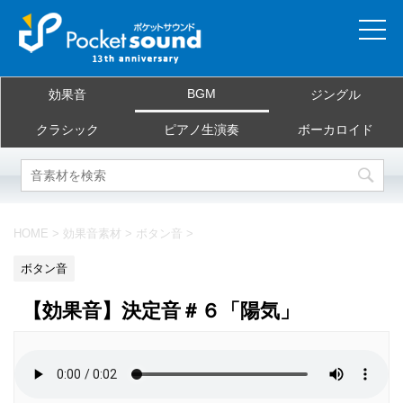
ホーム
BGM
効果音
ジングル
当サイトについて
クラシック
ピアノ生演奏
ボーカロイド
ご利用規約
素材を探す
HOME
>
効果音素材
>
ボタン音
>
よくある質問
ボタン音
お問合せ
【効果音】決定音＃６「陽気」