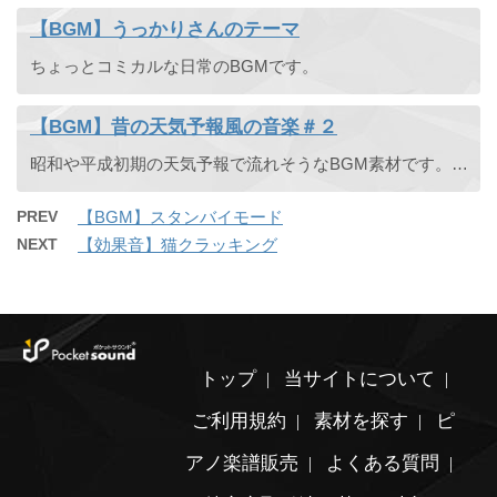
【BGM】うっかりさんのテーマ
ちょっとコミカルな日常のBGMです。
【BGM】昔の天気予報風の音楽＃２
昭和や平成初期の天気予報で流れそうなBGM素材です。昔の天気予報風の音楽＃１もあります。
PREV
【BGM】スタンバイモード
NEXT
【効果音】猫クラッキング
トップ
当サイトについて
ご利用規約
素材を探す
ピ
アノ楽譜販売
よくある質問