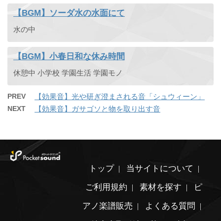
【BGM】ソーダ水の水面にて
水の中
【BGM】小春日和な休み時間
休憩中 小学校 学園生活 学園モノ
PREV
【効果音】光や研ぎ澄まされる音「シュウィーン」
NEXT
【効果音】ガサゴソと物を取り出す音
トップ
当サイトについて
ご利用規約
素材を探す
ピ
アノ楽譜販売
よくある質問