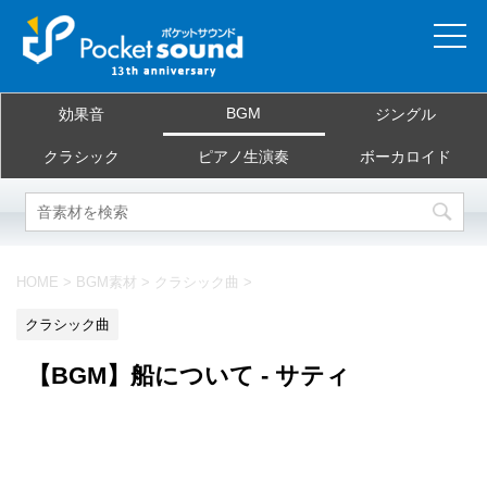
ホーム
BGM
効果音
ジングル
当サイトについて
クラシック
ピアノ生演奏
ボーカロイド
ご利用規約
素材を探す
HOME
>
BGM素材
>
クラシック曲
>
よくある質問
クラシック曲
お問合せ
【BGM】船について - サティ