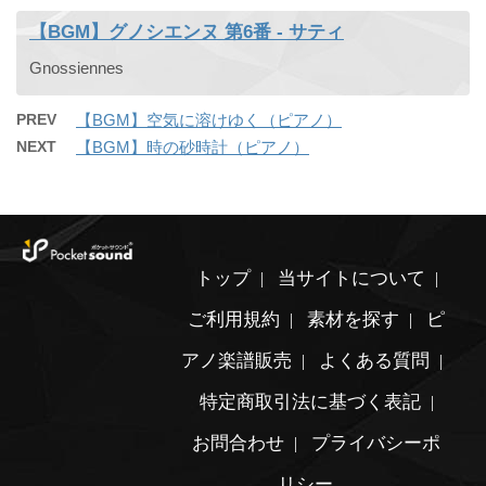
【BGM】グノシエンヌ 第6番 - サティ
Gnossiennes
PREV
【BGM】空気に溶けゆく（ピアノ）
NEXT
【BGM】時の砂時計（ピアノ）
トップ
当サイトについて
ご利用規約
素材を探す
ピ
アノ楽譜販売
よくある質問
特定商取引法に基づく表記
お問合わせ
プライバシーポ
リシー