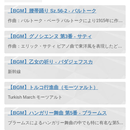
【BGM】腰帯踊り Sz.56-2 - バルトーク
作曲：バルトーク・ベーラ バルトークにより1915年に作曲されたルーマニア民俗舞曲の第2曲「腰帯踊り」。
【BGM】グノシエンヌ 第3番 - サティ
作曲：エリック・サティ ピアノ曲で東洋風を表現したどこか怪しい雰囲気の曲。CMや映画でもBGMとして採用された事がある。涼宮ハルヒの映画でも使われた。
【BGM】乙女の祈り - バダジェフスカ
新幹線
【BGM】トルコ行進曲（モーツァルト）
Turkish March モーツアルト
【BGM】ハンガリー舞曲 第5番 - ブラームス
ブラームスによるハンガリー舞曲の中でも特に有名な第5番です。テレビCM やゲームなどでも採用され、さけるチーズの CM として強烈な印象を残した楽曲です。オーケストラでよく演奏されますが、元々はピアノ ...