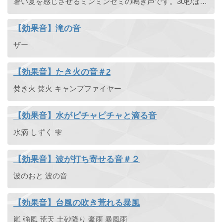
暑い夏を感じさせるミンミンゼミの鳴き声です。30秒ほどあってループして使えます。夏が舞台となるノベルゲームの効果音としておすすめです。
【効果音】滝の音
ザー
【効果音】たき火の音＃2
焚き火 焚火 キャンプファイヤー
【効果音】水がピチャピチャと滴る音
水滴 しずく 雫
【効果音】波が打ち寄せる音＃２
波のおと 波の音
【効果音】台風の吹き荒れる暴風
嵐 強風 荒天 土砂降り 豪雨 暴風雨