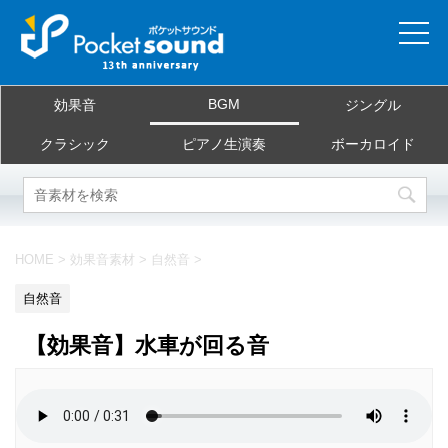
ホーム
BGM
効果音
ジングル
当サイトについて
クラシック
ピアノ生演奏
ボーカロイド
ご利用規約
素材を探す
HOME
>
効果音素材
>
自然音
>
よくある質問
自然音
お問合せ
【効果音】水車が回る音