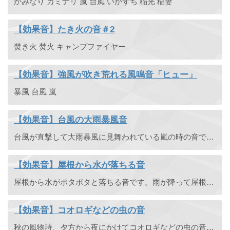
かみなり カミナリ 嵐 台風 いかずち 稲光 稲妻
【効果音】たき火の音＃2
焚き火 焚火 キャンプファイヤー
【効果音】強風が吹き荒れる風鳴音「ヒュー」
暴風 台風 嵐
【効果音】台風の大雨暴風音
台風が直撃して大雨暴風に見舞われている嵐の時の音です。
【効果音】屋根から水が落ちる音
屋根から水がポタポタと落ちる音です。雨が降って屋根から水が落ちる音、屋根に雪が積もって溶け出した雪どけ水が落ちる音として使えます。
【効果音】コオロギなどの虫の音
秋の風物詩、夕方から夜にかけてコオロギなどの虫の音を録音しました。虫の音って何か切ない感じがしますよね。ループとしても使えるのでノベルゲームの BGM として使うのもおすすめです。