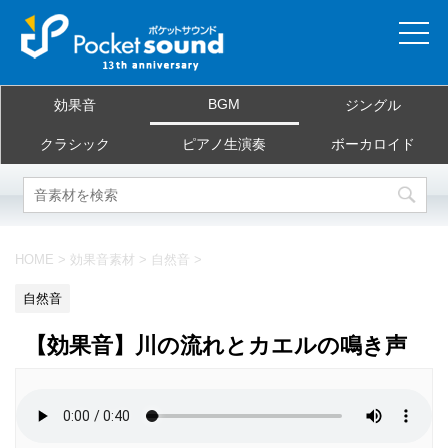
ホーム
BGM
効果音
ジングル
当サイトについて
クラシック
ピアノ生演奏
ボーカロイド
ご利用規約
素材を探す
HOME
>
効果音素材
>
自然音
>
よくある質問
自然音
お問合せ
【効果音】川の流れとカエルの鳴き声