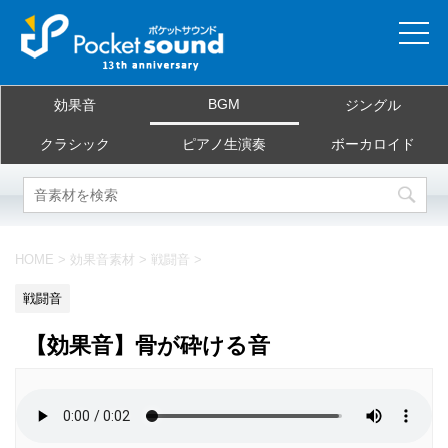
ホーム
BGM
効果音
ジングル
当サイトについて
クラシック
ピアノ生演奏
ボーカロイド
ご利用規約
素材を探す
HOME
>
効果音素材
>
戦闘音
>
よくある質問
戦闘音
お問合せ
【効果音】骨が砕ける音