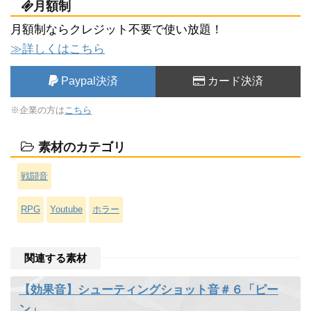
月額制
月額制ならクレジット不要で使い放題！
≫詳しくはこちら
Paypal決済
カード決済
※企業の方は
こちら
素材のカテゴリ
戦闘音
RPG
Youtube
ホラー
関連する素材
【効果音】シューティングショット音＃６「ピー
ン」