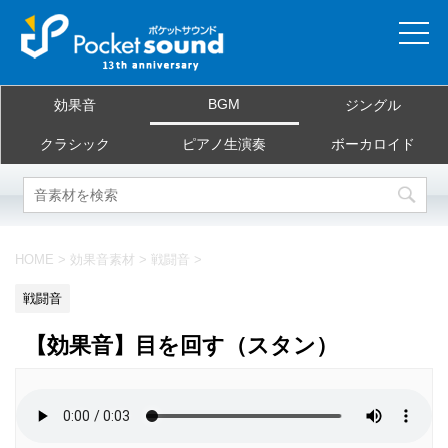
ホーム
BGM
効果音
ジングル
当サイトについて
クラシック
ピアノ生演奏
ボーカロイド
ご利用規約
素材を探す
HOME
>
効果音素材
>
戦闘音
>
よくある質問
戦闘音
お問合せ
【効果音】目を回す（スタン）