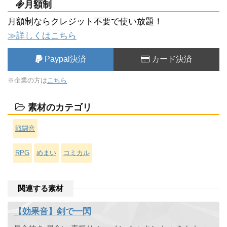
月額制
月額制ならクレジット不要で使い放題！
≫詳しくはこちら
Paypal決済
カード決済
※企業の方は
こちら
素材のカテゴリ
戦闘音
RPG
めまい
コミカル
関連する素材
【効果音】剣で一閃