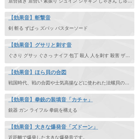
居合抜き 居合い 素振り シュイン シャキン しゃきん しゅいん
【効果音】斬撃音
剣 斬る ずばっ ズバッ バスターソード
【効果音】グサリと刺す音
ぐさり グサッ ぐさっ ナイフ 包丁 殺人 人を刺す 殺害 ザクッ ざくっ 殺す 刺さる
【効果音】ほら貝の合図
戦国時代、戦の合図や士気高揚などに使われた法螺貝の合図の効果音。歴史物ゲームやRPGなどに使えます。ほらがい・ホラ貝。
【効果音】拳銃の装填音「カチャ」
銃器 ガン ライフル 拳銃を構える
【効果音】大きな爆発音「ズドーン」
近距離で爆発した大きな爆発音です。