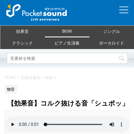
ホーム
BGM
効果音
ジングル
当サイトについて
クラシック
ピアノ生演奏
ボーカロイド
ご利用規約
素材を探す
HOME
>
効果音素材
>
物音
>
よくある質問
物音
お問合せ
【効果音】コルク抜ける音「シュポッ」