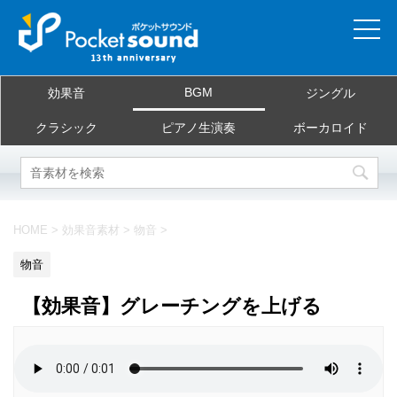
ホーム
BGM
効果音
ジングル
当サイトについて
クラシック
ピアノ生演奏
ボーカロイド
ご利用規約
素材を探す
HOME
>
効果音素材
>
物音
>
よくある質問
物音
お問合せ
【効果音】グレーチングを上げる