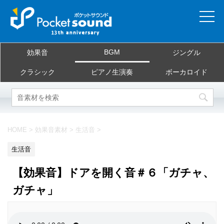
ホーム
BGM
効果音
ジングル
当サイトについて
クラシック
ピアノ生演奏
ボーカロイド
ご利用規約
素材を探す
HOME
>
効果音素材
>
生活音
>
よくある質問
生活音
お問合せ
【効果音】ドアを開く音＃６「ガチャ、
ガチャ」