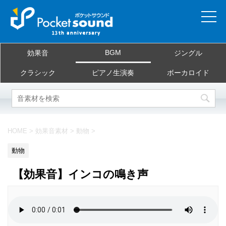
ホーム
BGM
効果音
ジングル
当サイトについて
クラシック
ピアノ生演奏
ボーカロイド
ご利用規約
素材を探す
HOME
>
効果音素材
>
動物
>
よくある質問
動物
お問合せ
【効果音】インコの鳴き声