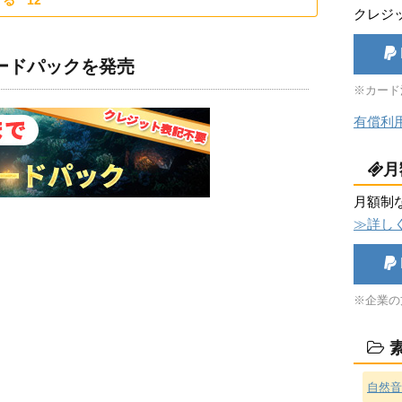
する
12
クレジ
ロードパックを発売
※カード
有償利
月
月額制
≫詳し
※企業の
素
自然音