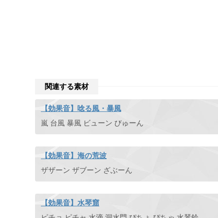
関連する素材
【効果音】唸る風・暴風
嵐 台風 暴風 ビューン びゅーん
【効果音】海の荒波
ザザーン ザブーン ざぶーん
【効果音】水琴窟
ピチョ ピチャ 水滴 洞水門 ぴちょ ぴちゃ 水琴鈴