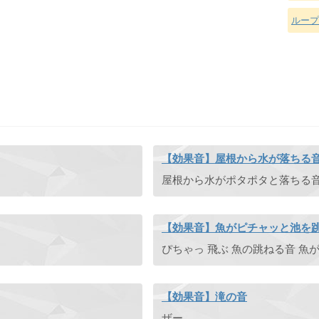
ループ
【効果音】屋根から水が落ちる
【効果音】魚がピチャッと池を
ぴちゃっ 飛ぶ 魚の跳ねる音 魚
【効果音】滝の音
ザー