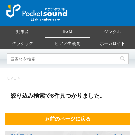
ホーム
BGM
効果音
ジングル
当サイトについて
クラシック
ピアノ生演奏
ボーカロイド
ご利用規約
素材を探す
HOME
>
よくある質問
絞り込み検索で8件見つかりました。
お問合せ
≫前のページに戻る