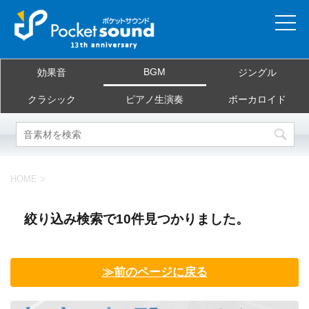
ホーム
BGM
効果音
ジングル
当サイトについて
クラシック
ピアノ生演奏
ボーカロイド
ご利用規約
素材を探す
HOME
>
よくある質問
絞り込み検索で10件見つかりました。
お問合せ
≫前のページに戻る