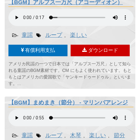
【BGM】アルプス一万尺（アコーディオン）
童謡
ループ
楽しい
-
,
有償利用支払
ダウンロード
アメリカ民謡の一つで日本では「アルプス一万尺」として知ら
れる童謡のBGM素材です。CM にもよく使われています。もと
もとはアメリカの愛国歌で「ヤンキードゥードゥル」といいま
す。...
【BGM】まめまき（節分） - マリンバアレンジ
童謡
ループ
木琴
楽しい
節分
-
,
,
,