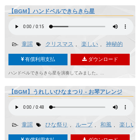
【BGM】ハンドベルできらきら星
童謡
クリスマス
楽しい
神秘的
-
,
,
有償利用支払
ダウンロード
ハンドベルできらきら星を演奏してみました。...
【BGM】うれしいひなまつり - お琴アレンジ
童謡
ひな祭り
ループ
和風
楽しい
-
,
,
,
有償利用支払
ダウンロード