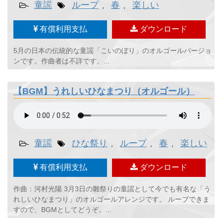
童謡
ループ
春
楽しい
-
,
,
有償利用支払
ダウンロード
5月の日本の伝統的な童謡「こいのぼり」のオルゴールバージョ
ンです。作曲者は不詳です。...
【BGM】うれしいひなまつり（オルゴール）
童謡
ひな祭り
ループ
春
楽しい
-
,
,
,
有償利用支払
ダウンロード
作曲：河村光陽 3月3日の雛祭りの童謡として今でも有名な「う
れしいひなまつり」のオルゴールアレンジです。 ループできま
すので、BGMとしてどうぞ。...