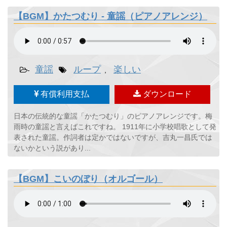
【BGM】かたつむり - 童謡（ピアノアレンジ）
童謡
ループ
楽しい
-
,
有償利用支払
ダウンロード
日本の伝統的な童謡「かたつむり」のピアノアレンジです。梅
雨時の童謡と言えばこれですね。 1911年に小学校唱歌として発
表された童謡。作詞者は定かではないですが、吉丸一昌氏では
ないかという説があり...
【BGM】こいのぼり（オルゴール）