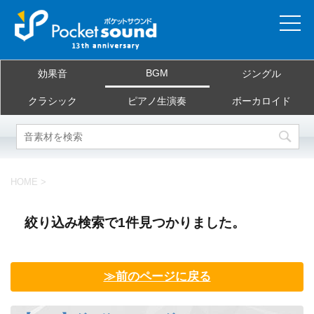
ホーム
BGM
効果音
ジングル
当サイトについて
クラシック
ピアノ生演奏
ボーカロイド
ご利用規約
素材を探す
HOME
>
よくある質問
絞り込み検索で1件見つかりました。
お問合せ
≫前のページに戻る