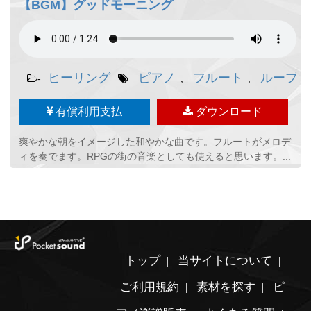
【BGM】グッドモーニング
ヒーリング
ピアノ
フルート
ループ
-
,
,
,
有償利用支払
ダウンロード
爽やかな朝をイメージした和やかな曲です。フルートがメロデ
ィを奏でます。RPGの街の音楽としても使えると思います。...
トップ
当サイトについて
ご利用規約
素材を探す
ピ