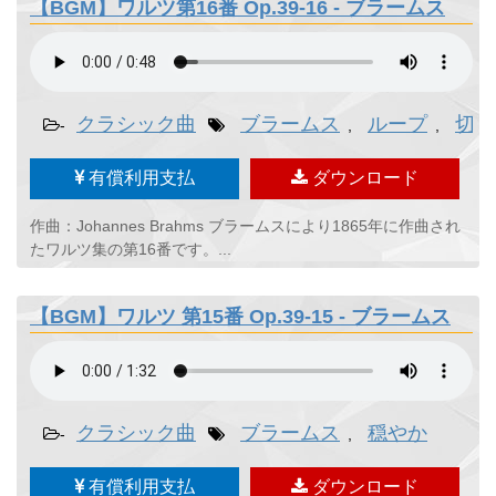
【BGM】ワルツ第16番 Op.39-16 - ブラームス
クラシック曲
ブラームス
ループ
切な
-
,
,
有償利用支払
ダウンロード
作曲：Johannes Brahms ブラームスにより1865年に作曲され
たワルツ集の第16番です。...
【BGM】ワルツ 第15番 Op.39-15 - ブラームス
クラシック曲
ブラームス
穏やか
-
,
有償利用支払
ダウンロード