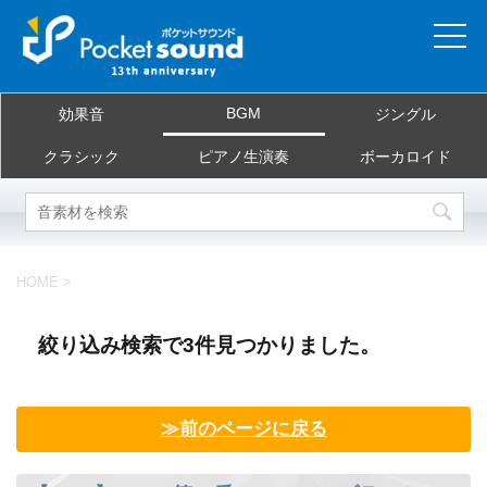
ホーム
BGM
効果音
ジングル
当サイトについて
クラシック
ピアノ生演奏
ボーカロイド
ご利用規約
素材を探す
HOME
>
よくある質問
絞り込み検索で3件見つかりました。
お問合せ
≫前のページに戻る