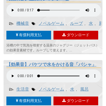
機械音
ノベルゲーム
ループ
水
風
-
,
,
,
有償利用支払
ダウンロード
浴槽の中で気泡を噴射する温泉のジャグジー（ジェットバス）
の効果音素材です。ループして使えます。...
【効果音】バケツで水をかける音「バシャ」
生活音
ノベルゲーム
水
風呂
-
,
,
有償利用支払
ダウンロード