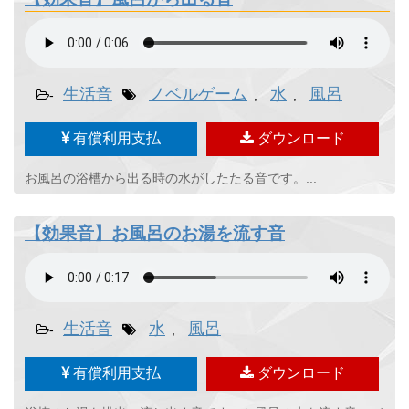
生活音
ノベルゲーム
水
風呂
-
,
,
有償利用支払
ダウンロード
お風呂の浴槽から出る時の水がしたたる音です。...
【効果音】お風呂のお湯を流す音
生活音
水
風呂
-
,
有償利用支払
ダウンロード