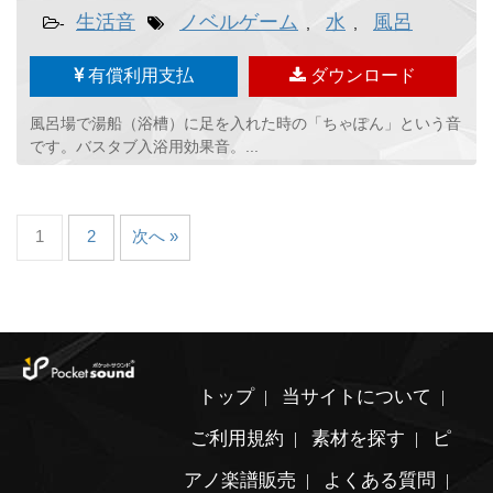
生活音
ノベルゲーム
水
風呂
-
,
,
有償利用支払
ダウンロード
風呂場で湯船（浴槽）に足を入れた時の「ちゃぽん」という音
です。バスタブ入浴用効果音。...
1
2
次へ »
トップ
当サイトについて
ご利用規約
素材を探す
ピ
アノ楽譜販売
よくある質問