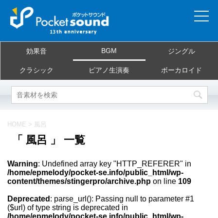
ホーム
BGM
効果音
ジングル
当サイトについて
クラシック
ピアノ生演奏
ボーカロイド
ご利用規約
素材を探す
HOME
>
風呂
「 風呂 」 一覧
よくある質問
Warning
: Undefined array key "HTTP_REFERER" in
お問合せ
/home/epmelody/pocket-se.info/public_html/wp-
content/themes/stingerpro/archive.php
on line
109
Deprecated
: parse_url(): Passing null to parameter #1
($url) of type string is deprecated in
/home/epmelody/pocket-se.info/public_html/wp-