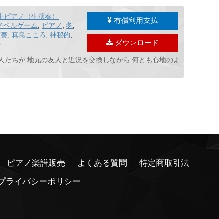
生ピアノ（生演奏）
有償利用支払
ノベルゲーム
,
ピアノ
,
冬
,
演奏
,
真島こころ
,
神秘的
,
ダウンロード
か
人たちが 地元の友人と近況を交換しながら 何とも心地のよ
ピアノ楽譜販売
よくある質問
特定商取引法
プライバシーポリシー