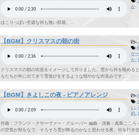
か
ほこりっぽい空虚な何も無い部屋。...
【BGM】クリスマスの朝の街
-
ゲ
か
,
クリスマスの朝の街並をイメージして作りました。窓から外を眺める
もたちが外に出てきて雪遊びをするような穏やかな街並みです。...
【BGM】きよしこの夜 - ピアノアレンジ
-
い
,
的
,
作曲：フランツ・クサーヴァー・グルーバー 編曲・演奏：真島こころ
の空気が頬をなで、そろそろ雪が降るのかなと思わせる夜。街を行き交う