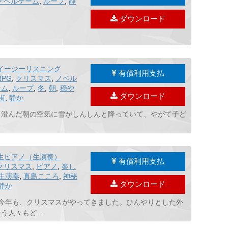
ノベルゲーム
,
ループ
,
静
ダウンロード
イージーリスニング
有償利用支払
RPG
,
クリスマス
,
ノベル
ーム
,
ループ
,
冬
,
朝
,
穏や
ダウンロード
街
,
静か
と澄んだ朝の空気に雪がしんしんと降っていて、やがて子ど
生ピアノ（生演奏）
有償利用支払
クリスマス
,
ピアノ
,
楽し
生演奏
,
真島こころ
,
神秘
ダウンロード
静か
 今年も、クリスマスがやってきました。ひんやりとした外
人々もど...