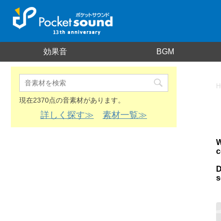
効果音
BGM
H
現在2370点の音素材があります。
詳しく探す≫
素材一覧≫
W
c
D
s