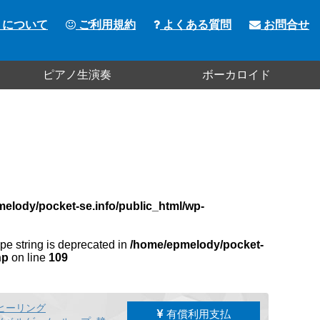
トについて
ご利用規約
よくある質問
お問合せ
ピアノ生演奏
ボーカロイド
elody/pocket-se.info/public_html/wp-
type string is deprecated in
/home/epmelody/pocket-
hp
on line
109
ヒーリング
有償利用支払