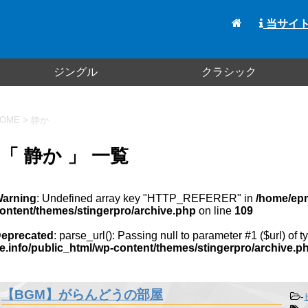
当サイ
ジングル
クラシック
OME
>
静か
「 静か 」 一覧
arning
: Undefined array key "HTTP_REFERER" in
/home/epm
ontent/themes/stingerpro/archive.php
on line
109
eprecated
: parse_url(): Passing null to parameter #1 ($url) of 
e.info/public_html/wp-content/themes/stingerpro/archive.p
【BGM】がらんどうの部屋
-