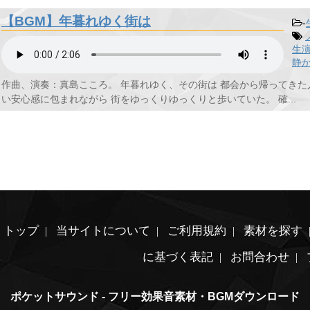
【BGM】年暮れゆく街は
-
生
静
作曲、演奏：真島こころ。 年暮れゆく、その街は 都会から帰ってきた
い安心感に包まれながら 街をゆっくりゆっくりと歩いていた。 確...
トップ
当サイトについて
ご利用規約
素材を探す
に基づく表記
お問合わせ
ポケットサウンド - フリー効果音素材・BGMダウンロード