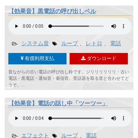
【効果音】黒電話の呼び出しベル
システム音
ループ
レトロ
電話
-
,
,
有償利用支払
ダウンロード
昔ながらの古い電話の呼び出し鈴です。ジリリリリリリ・古い
電話・黒電話・通知音・着信音。受話器を取る音と合わせてど
うぞ。...
【効果音】電話の話し中「ツーツー」
エフェクト
ループ
電話
-
,