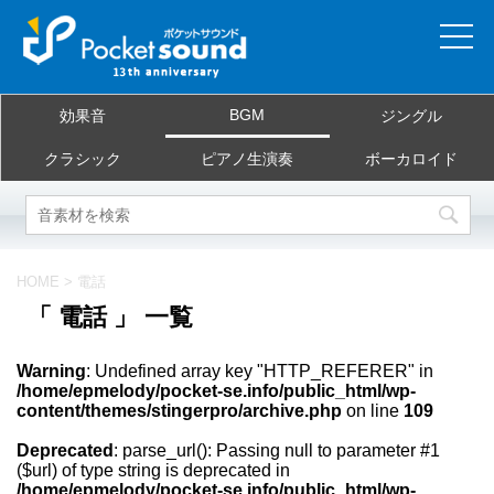
ホーム
BGM
効果音
ジングル
当サイトについて
クラシック
ピアノ生演奏
ボーカロイド
ご利用規約
素材を探す
HOME
>
電話
「 電話 」 一覧
よくある質問
Warning
: Undefined array key "HTTP_REFERER" in
お問合せ
/home/epmelody/pocket-se.info/public_html/wp-
content/themes/stingerpro/archive.php
on line
109
Deprecated
: parse_url(): Passing null to parameter #1
($url) of type string is deprecated in
/home/epmelody/pocket-se.info/public_html/wp-