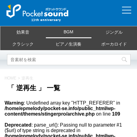
ホーム
BGM
効果音
ジングル
当サイトについて
クラシック
ピアノ生演奏
ボーカロイド
ご利用規約
素材を探す
HOME
>
逆再生
「 逆再生 」 一覧
よくある質問
Warning
: Undefined array key "HTTP_REFERER" in
お問合せ
/home/epmelody/pocket-se.info/public_html/wp-
content/themes/stingerpro/archive.php
on line
109
Deprecated
: parse_url(): Passing null to parameter #1
($url) of type string is deprecated in
/home/epmelody/pocket-se.info/public_html/wp-