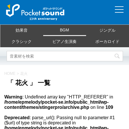
ホーム
BGM
効果音
ジングル
当サイトについて
クラシック
ピアノ生演奏
ボーカロイド
ご利用規約
素材を探す
HOME
>
花火
「 花火 」 一覧
よくある質問
Warning
: Undefined array key "HTTP_REFERER" in
お問合せ
/home/epmelody/pocket-se.info/public_html/wp-
content/themes/stingerpro/archive.php
on line
109
Deprecated
: parse_url(): Passing null to parameter #1
($url) of type string is deprecated in
/home/epmelody/pocket-se.info/public_html/wp-