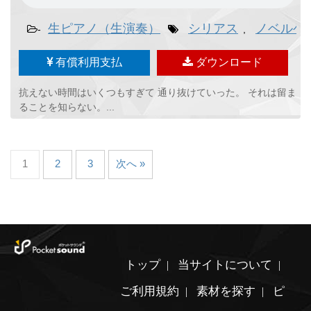
生ピアノ（生演奏）
シリアス
ノベルゲ
-
,
有償利用支払
ダウンロード
抗えない時間はいくつもすぎて 通り抜けていった。 それは留ま
ることを知らない。...
1
2
3
次へ »
トップ
当サイトについて
ご利用規約
素材を探す
ピ