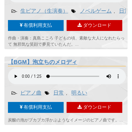
生ピアノ（生演奏）
ノベルゲーム
日常
-
,
有償利用支払
ダウンロード
作曲・演奏：真島こころ 子どもの頃、素敵な大人になれたらっ
て 無邪気な笑顔で夢見ていたんだ。...
【BGM】泡立ちのメロディ
ピアノ曲
日常
明るい
-
,
有償利用支払
ダウンロード
炭酸の泡がプカプカ浮かぶようなイメージのピアノ曲です。...