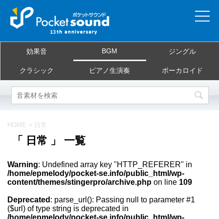
ホーム
BGM
効果音
ジングル
当サイトについて
クラシック
ピアノ生演奏
ボーカロイド
ご利用規約
素材を探す
HOME
>
日常
「 日常 」 一覧
よくある質問
Warning
: Undefined array key "HTTP_REFERER" in
お問合せ
/home/epmelody/pocket-se.info/public_html/wp-
content/themes/stingerpro/archive.php
on line
109
Deprecated
: parse_url(): Passing null to parameter #1
($url) of type string is deprecated in
/home/epmelody/pocket-se.info/public_html/wp-