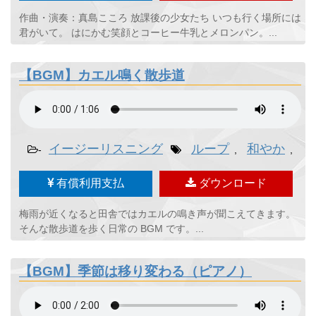
作曲・演奏：真島こころ 放課後の少女たち いつも行く場所には
君がいて。 はにかむ笑顔とコーヒー牛乳とメロンパン。...
【BGM】カエル鳴く散歩道
イージーリスニング
ループ
和やか
日
-
,
,
有償利用支払
ダウンロード
梅雨が近くなると田舎ではカエルの鳴き声が聞こえてきます。
そんな散歩道を歩く日常の BGM です。...
【BGM】季節は移り変わる（ピアノ）