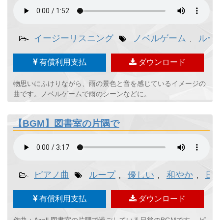
イージーリスニング
ノベルゲーム
ルー
-
,
有償利用支払
ダウンロード
物思いにふけりながら、雨の景色と音を感じているイメージの
曲です。ノベルゲームで雨のシーンなどに。...
【BGM】図書室の片隅で
ピアノ曲
ループ
優しい
和やか
日
-
,
,
,
有償利用支払
ダウンロード