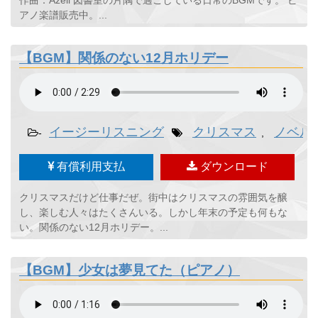
作曲：Azell 図書室の片隅で過ごしている日常のBGMです。 ピ
アノ楽譜販売中。...
【BGM】関係のない12月ホリデー
イージーリスニング
クリスマス
ノベル
-
,
有償利用支払
ダウンロード
クリスマスだけど仕事だぜ。街中はクリスマスの雰囲気を醸
し、楽しむ人々はたくさんいる。しかし年末の予定も何もな
い。関係のない12月ホリデー。...
【BGM】少女は夢見てた（ピアノ）