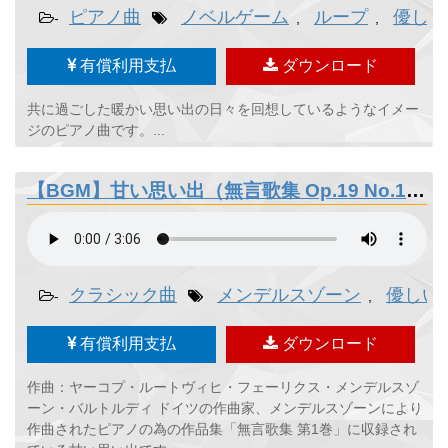
ピアノ曲
ノベルゲーム
ループ
優しい
-
,
,
有償利用支払
ダウンロード
共に過ごした暖かい思い出の日々を回想しているようなイメー
ジのピアノ曲です。...
【BGM】甘い思い出（無言歌集 Op.19 No.1）- メンデルスゾーン
クラシック曲
メンデルスゾーン
優しい
-
,
有償利用支払
ダウンロード
作曲：ヤーコプ・ルートヴィヒ・フェーリクス・メンデルスゾ
ーン・バルトルディ ドイツの作曲家、メンデルスゾーンにより
作曲されたピアノの為の作品集「無言歌集 第1巻」に収録され