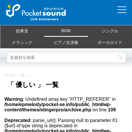
ホーム
BGM
効果音
ジングル
当サイトについて
クラシック
ピアノ生演奏
ボーカロイド
ご利用規約
素材を探す
HOME
>
優しい
「 優しい 」 一覧
よくある質問
Warning
: Undefined array key "HTTP_REFERER" in
お問合せ
/home/epmelody/pocket-se.info/public_html/wp-
content/themes/stingerpro/archive.php
on line
109
Deprecated
: parse_url(): Passing null to parameter #1
($url) of type string is deprecated in
/home/epmelody/pocket-se.info/public_html/wp-