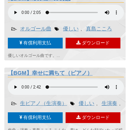
オルゴール曲
優しい
真島こころ
-
,
有償利用支払
ダウンロード
優しいオルゴール曲です。...
【BGM】幸せに満ちて（ピアノ）
生ピアノ（生演奏）
優しい
生演奏
真
-
,
,
有償利用支払
ダウンロード