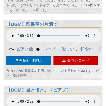
作曲・演奏：真島こころ こんな、君は、どんな顔でいたって眩
かった。うつくしくて君をずっと見つめていた。 この時間がず
っと、続いたらって願った。...
【BGM】図書室の片隅で
ピアノ曲
ループ
優しい
和やか
日
-
,
,
,
有償利用支払
ダウンロード
作曲：Azell 図書室の片隅で過ごしている日常のBGMです。 ピ
アノ楽譜販売中。...
【BGM】君と僕と。（ピアノ）