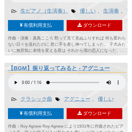
生ピアノ（生演奏）
優しい
生演奏
真
-
,
,
有償利用支払
ダウンロード
作曲・演奏：真島こころ 黙って見て見ぬふりすれば 何も変わら
ない日々を送れたのに 君に手を差し伸べてしまった。 子犬みた
いに無邪気に表情を変える君は それから僕の恋人になった。...
【BGM】振り返ってみると - アグニュー
クラシック曲
アグニュー
優しい
-
,
有償利用支払
ダウンロード
作曲：Roy Agnew Roy Agnew により1931年に作曲されたピア