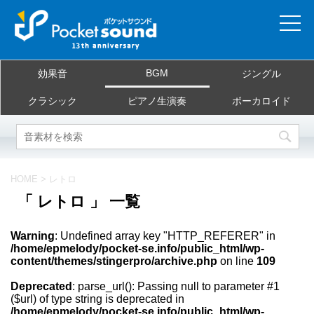
ホーム
BGM
効果音
ジングル
当サイトについて
クラシック
ピアノ生演奏
ボーカロイド
ご利用規約
素材を探す
HOME
>
レトロ
「 レトロ 」 一覧
よくある質問
Warning
: Undefined array key "HTTP_REFERER" in
お問合せ
/home/epmelody/pocket-se.info/public_html/wp-
content/themes/stingerpro/archive.php
on line
109
Deprecated
: parse_url(): Passing null to parameter #1
($url) of type string is deprecated in
/home/epmelody/pocket-se.info/public_html/wp-