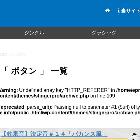
当サイ
ジングル
クラシック
OME
>
ボタン
「 ボタン 」 一覧
arning
: Undefined array key "HTTP_REFERER" in
/home/epm
ontent/themes/stingerpro/archive.php
on line
109
eprecated
: parse_url(): Passing null to parameter #1 ($url) of 
e.info/public_html/wp-content/themes/stingerpro/archive.p
【効果音】決定音＃１４「バカンス風」
-