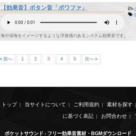
【効果音】ボタン音「ポワファ」
-
海や深海をイメージするような浮遊感のあるシステム効果音です。...
« 前へ
1
2
3
4
5
次へ »
トップ
当サイトについて
ご利用規約
素材を探す
に基づく表記
お問合わせ
ポケットサウンド - フリー効果音素材・BGMダウンロード