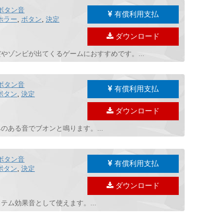
ボタン音
有償利用支払
ホラー
,
ボタン
,
決定
ダウンロード
ゾンビが出てくるゲームにおすすめです。...
ボタン音
有償利用支払
ボタン
,
決定
ダウンロード
ある音でブオンと鳴ります。...
ボタン音
有償利用支払
ボタン
,
決定
ダウンロード
ム効果音として使えます。...