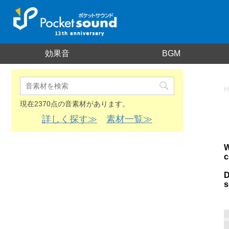
効果音
BGM
H
現在2370点の音素材があります。
詳しく探す≫
素材一覧≫
W
c
D
s