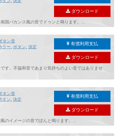
ボタン
,
決定
ダウンロード
国バカンス風の音でドゥンと鳴ります。...
ボタン音
有償利用支払
ホラー
,
ボタン
,
決定
ダウンロード
音です。不協和音であまり気持ちのよい音ではありませ
ボタン音
有償利用支払
ボタン
,
決定
ダウンロード
のイメージの音でぽんと鳴ります。...