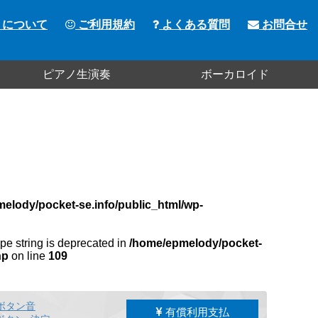
トについて
ご利用規約
よくある質問
お問合せ
ピアノ生演奏
ボーカロイド
elody/pocket-se.info/public_html/wp-
type string is deprecated in
/home/epmelody/pocket-
hp
on line
109
ボタン音
有償利用支払