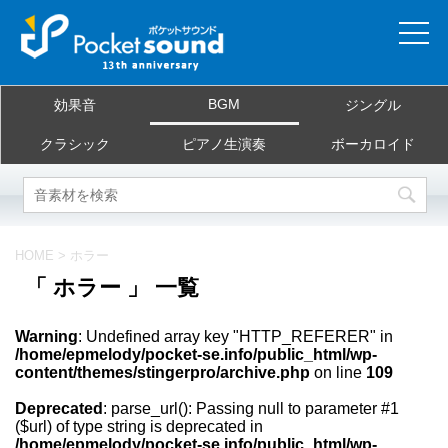
ホーム
BGM
効果音
ジングル
当サイトについて
クラシック
ピアノ生演奏
ボーカロイド
ご利用規約
素材を探す
HOME
>
ホラー
「 ホラー 」 一覧
よくある質問
Warning
: Undefined array key "HTTP_REFERER" in
お問合せ
/home/epmelody/pocket-se.info/public_html/wp-
content/themes/stingerpro/archive.php
on line
109
Deprecated
: parse_url(): Passing null to parameter #1
($url) of type string is deprecated in
/home/epmelody/pocket-se.info/public_html/wp-