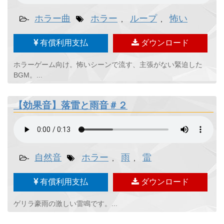
ホラー曲
ホラー
ループ
怖い
-
,
,
有償利用支払
ダウンロード
ホラーゲーム向け。怖いシーンで流す、主張がない緊迫した
BGM。...
【効果音】落雷と雨音＃２
自然音
ホラー
雨
雷
-
,
,
有償利用支払
ダウンロード
ゲリラ豪雨の激しい雷鳴です。...