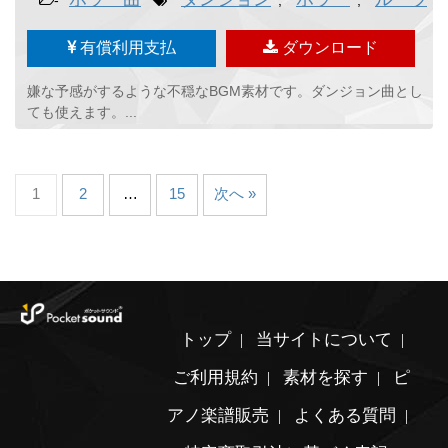
-
,
,
,
有償利用支払
ダウンロード
嫌な予感がするような不穏なBGM素材です。ダンジョン曲とし
ても使えます。...
1
2
…
15
次へ »
トップ
当サイトについて
ご利用規約
素材を探す
ピ
アノ楽譜販売
よくある質問