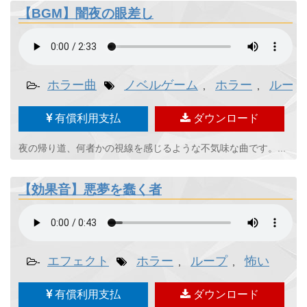
【BGM】闇夜の眼差し
ホラー曲
ノベルゲーム
ホラー
ループ
-
,
,
有償利用支払
ダウンロード
夜の帰り道、何者かの視線を感じるような不気味な曲です。...
【効果音】悪夢を蠢く者
エフェクト
ホラー
ループ
怖い
-
,
,
有償利用支払
ダウンロード