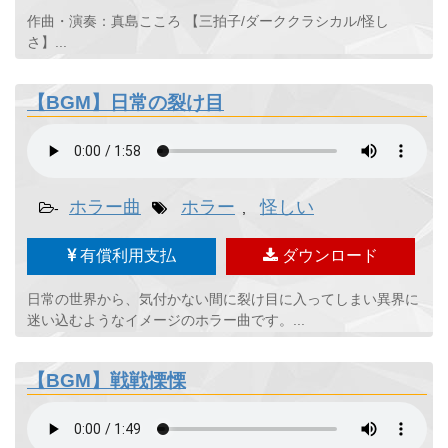
作曲・演奏：真島こころ 【三拍子/ダーククラシカル/怪し
さ】...
【BGM】日常の裂け目
ホラー曲
ホラー
怪しい
-
,
有償利用支払
ダウンロード
日常の世界から、気付かない間に裂け目に入ってしまい異界に
迷い込むようなイメージのホラー曲です。...
【BGM】戦戦慄慄