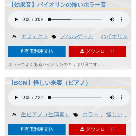
【効果音】バイオリンの怖いホラー音
エフェクト
ノベルゲーム
バイオリン
-
,
,
有償利用支払
ダウンロード
ホラーでよくあるバイオリンのキリキリ音です。...
【BGM】怪しい来客（ピアノ）
生ピアノ（生演奏）
ホラー
怪しい
真
-
,
,
有償利用支払
ダウンロード