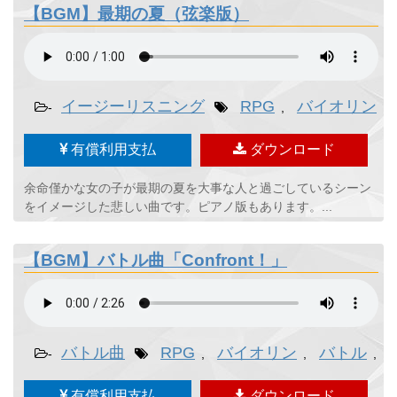
【BGM】最期の夏（弦楽版）
イージーリスニング
RPG
バイオリン
-
,
,
有償利用支払
ダウンロード
余命僅かな女の子が最期の夏を大事な人と過ごしているシーン
をイメージした悲しい曲です。ピアノ版もあります。...
【BGM】バトル曲「Confront！」
バトル曲
RPG
バイオリン
バトル
-
,
,
,
有償利用支払
ダウンロード