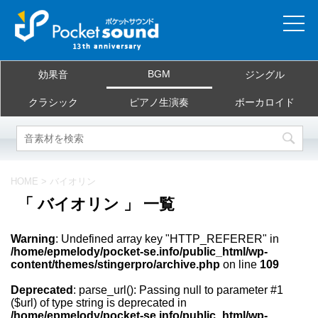
ホーム
BGM
効果音
ジングル
当サイトについて
クラシック
ピアノ生演奏
ボーカロイド
ご利用規約
素材を探す
HOME
>
バイオリン
「 バイオリン 」 一覧
よくある質問
Warning
: Undefined array key "HTTP_REFERER" in
お問合せ
/home/epmelody/pocket-se.info/public_html/wp-
content/themes/stingerpro/archive.php
on line
109
Deprecated
: parse_url(): Passing null to parameter #1
($url) of type string is deprecated in
/home/epmelody/pocket-se.info/public_html/wp-