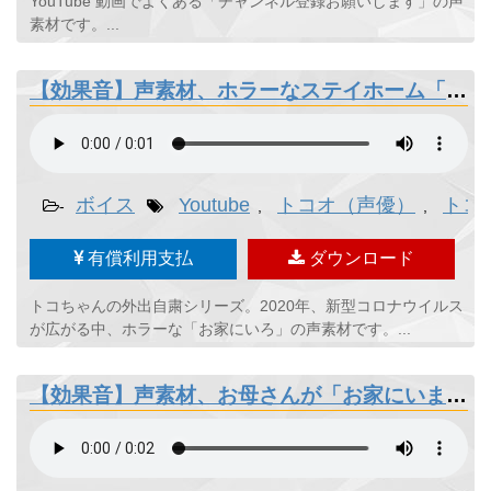
YouTube 動画でよくある「チャンネル登録お願いします」の声
素材です。...
【効果音】声素材、ホラーなステイホーム「お家にいろ」
ボイス
Youtube
トコオ（声優）
トコ
-
,
,
有償利用支払
ダウンロード
トコちゃんの外出自粛シリーズ。2020年、新型コロナウイルス
が広がる中、ホラーな「お家にいろ」の声素材です。...
【効果音】声素材、お母さんが「お家にいましょ」