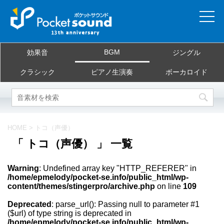
ホーム
BGM
効果音
ジングル
当サイトについて
クラシック
ピアノ生演奏
ボーカロイド
ご利用規約
素材を探す
HOME
>
トコ（声優）
「 トコ（声優） 」 一覧
よくある質問
Warning
: Undefined array key "HTTP_REFERER" in
お問合せ
/home/epmelody/pocket-se.info/public_html/wp-
content/themes/stingerpro/archive.php
on line
109
Deprecated
: parse_url(): Passing null to parameter #1
($url) of type string is deprecated in
/home/epmelody/pocket-se.info/public_html/wp-