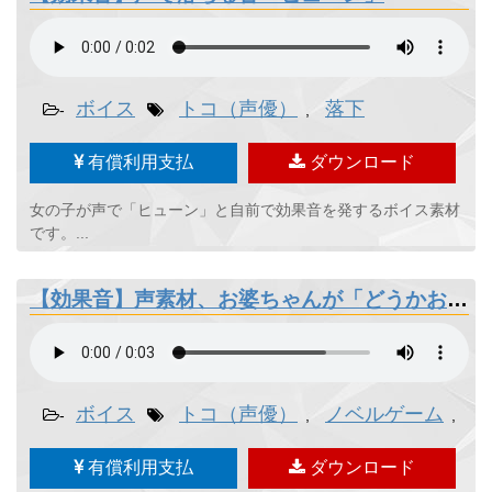
ボイス
トコ（声優）
落下
-
,
有償利用支払
ダウンロード
女の子が声で「ヒューン」と自前で効果音を発するボイス素材
です。...
【効果音】声素材、お婆ちゃんが「どうかお気をつけて」
ボイス
トコ（声優）
ノベルゲーム
ホ
-
,
,
有償利用支払
ダウンロード