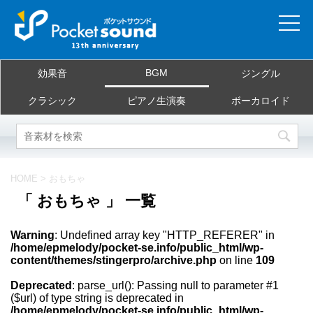
ホーム
BGM
効果音
ジングル
当サイトについて
クラシック
ピアノ生演奏
ボーカロイド
ご利用規約
素材を探す
HOME
>
おもちゃ
「 おもちゃ 」 一覧
よくある質問
Warning
: Undefined array key "HTTP_REFERER" in
お問合せ
/home/epmelody/pocket-se.info/public_html/wp-
content/themes/stingerpro/archive.php
on line
109
Deprecated
: parse_url(): Passing null to parameter #1
($url) of type string is deprecated in
/home/epmelody/pocket-se.info/public_html/wp-